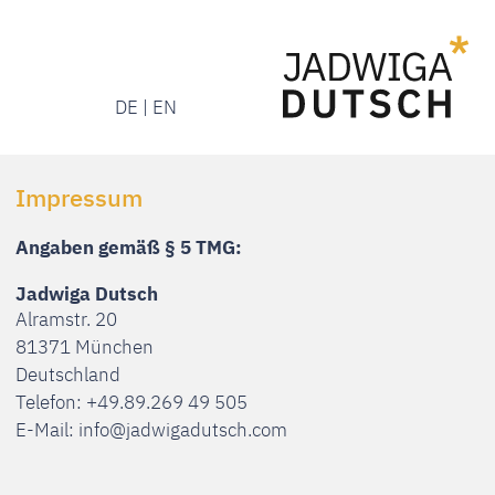
DE | EN
Menü
Menü
DE | EN
Impressum
Angaben gemäß § 5 TMG:
Jadwiga Dutsch
Alramstr. 20
81371 München
Deutschland
Telefon: +49.89.269 49 505
E-Mail:
info@jadwigadutsch.com
Datenschutzerklärung
Verantwortliche Stelle
Verantwortliche Stelle für die Datenverarbeitung auf
dieser Website ist: