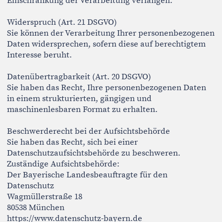
Urheberrecht
Die Inhalte dieser Website unterliegen dem deutschen
Urheberrecht. Soweit nicht anders angegeben, liegen
sämtliche Rechte beim Betreiber der Website.
Genannte Marken sind Eigentum der jeweiligen
Markeninhaber. Die Vervielfältigung, Bearbeitung
oder Verbreitung der Inhalte außerhalb der Grenzen
des Urheberrechts bedarf der vorherigen schriftlichen
Zustimmung der jeweiligen Rechteinhaber.
Bildnachweise
Porträt- und Imagefotografie auf dieser Website:
Kay Blaschke, München
https://kayblaschke.de
Impressum/Datenschutz
© 2026