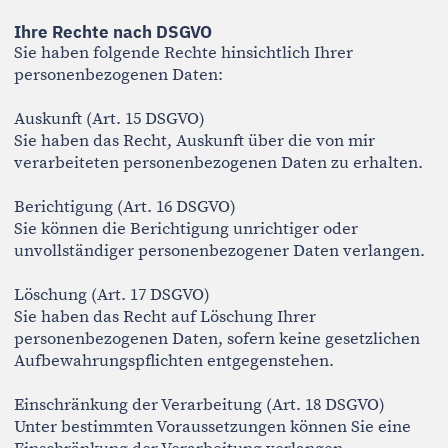
Verbraucherstreitbeilegung
EU-Streitschlichtung
Die Europäische Kommission stellt eine Plattform zur
Online-Streitbeilegung bereit:
https://ec.europa.eu/consumers/odr
(Hinweis: Die Plattform wird voraussichtlich im Juni
2026 eingestellt.)
Verbraucherstreitbeilegung /
Universalschlichtungsstelle
Ich bin weder bereit noch verpflichtet, an
Streitbeilegungsverfahren vor einer
Verbraucherschlichtungsstelle teilzunehmen.
Rechtliche Hinweise
Referenzen und Markenzeichen
Die auf dieser Website dargestellten Kundenlogos und
Markennamen sind Eigentum der jeweiligen
Unternehmen. Die Darstellung erfolgt ausschließlich
zu Referenzzwecken im Rahmen der dokumentierten
Projekte.
Sollten Rechteinhaber mit der Darstellung nicht
einverstanden sein, bitte ich um eine entsprechende
Mitteilung an: info@jadwigadutsch.com