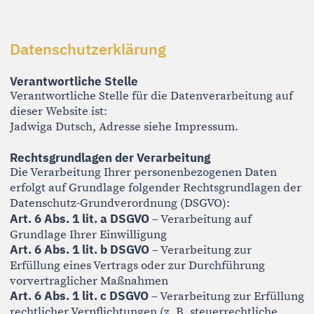
Jadwiga Dutsch, Adresse siehe Impressum.
Rechtsgrundlagen der Verarbeitung
Die Verarbeitung Ihrer personenbezogenen Daten
erfolgt auf Grundlage folgender Rechtsgrundlagen der
Datenschutz-Grundverordnung (DSGVO):
Art. 6 Abs. 1 lit. a DSGVO
– Verarbeitung auf
Grundlage Ihrer Einwilligung
Art. 6 Abs. 1 lit. b DSGVO
– Verarbeitung zur
Erfüllung eines Vertrags oder zur Durchführung
vorvertraglicher Maßnahmen
Art. 6 Abs. 1 lit. c DSGVO
– Verarbeitung zur Erfüllung
rechtlicher Verpflichtungen (z. B. steuerrechtliche
Vorgaben)
Zugriffsdaten (Server-Logfiles)
Beim Besuch dieser Website werden durch den
Hostinganbieter automatisch folgende Daten erfasst:
Browsertyp und Browserversion
verwendetes Betriebssystem
Referrer-URL
Hostname des zugreifenden Rechners
Uhrzeit der Serveranfrage
IP-Adresse
Diese Daten dienen ausschließlich der technischen
Bereitstellung und Sicherheit des Webangebots. Die
Website verzichtet bewusst auf den Einsatz von
Cookies.