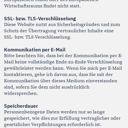
Löschung (Art. 17 DSGVO)
Sie haben das Recht auf Löschung Ihrer
personenbezogenen Daten, sofern keine gesetzlichen
Aufbewahrungspflichten entgegenstehen.
Einschränkung der Verarbeitung (Art. 18 DSGVO)
Unter bestimmten Voraussetzungen können Sie eine
Einschränkung der Verarbeitung verlangen.
Widerspruch (Art. 21 DSGVO)
Sie können der Verarbeitung Ihrer personenbezogenen
Daten widersprechen, sofern diese auf berechtigtem
Interesse beruht.
Datenübertragbarkeit (Art. 20 DSGVO)
Sie haben das Recht, Ihre personenbezogenen Daten
in einem strukturierten, gängigen und
maschinenlesbaren Format zu erhalten.
Beschwerderecht bei der Aufsichtsbehörde
Sie haben das Recht, sich bei einer
Datenschutzaufsichtsbehörde zu beschweren.
Zuständige Aufsichtsbehörde:
Der Bayerische Landesbeauftragte für den
Datenschutz
Wagmüllerstraße 18
80538 München
https://www.datenschutz-bayern.de