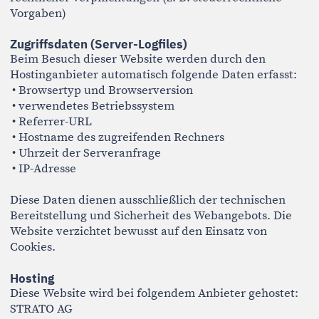
Hosting
Diese Website wird bei folgendem Anbieter gehostet:
STRATO AG
Otto-Ostrowski-Straße 7
10249 Berlin
Deutschland
Die auf dieser Website erfassten personenbezogenen
Daten werden auf den Servern des Hosters
gespeichert. Mit dem Hostinganbieter wurde ein
Vertrag über Auftragsverarbeitung (AVV) gemäß Art.
28 DSGVO abgeschlossen.
Zweck der Datenverarbeitung
Die Verarbeitung personenbezogener Daten erfolgt
ausschließlich zum Zweck der Bearbeitung von
Beratungsanfragen sowie zur Durchführung
vereinbarter Leistungen.
Eine Weitergabe personenbezogener Daten an Dritte
erfolgt grundsätzlich nicht.
Eine Übermittlung kann ausschließlich erfolgen, wenn
hierzu eine gesetzliche Verpflichtung besteht (z. B.
gegenüber Strafverfolgungsbehörden).
Eine Datenübermittlung in Staaten außerhalb der
Europäischen Union oder des Europäischen
Wirtschaftsraums findet nicht statt.
SSL- bzw. TLS-Verschlüsselung
Diese Website nutzt aus Sicherheitsgründen und zum