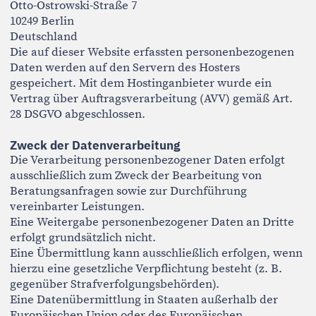
Schutz der Übertragung vertraulicher Inhalte eine
SSL- bzw. TLS-Verschlüsselung.
Kommunikation per E-Mail
Bitte beachten Sie, dass bei der Kommunikation per E-
Mail keine vollständige Ende-zu-Ende-Verschlüsselung
gewährleistet werden kann. Wenn Sie mich per E-Mail
kontaktieren, gehe ich davon aus, dass Sie mit der
Kommunikation über dieses Medium einverstanden
sind, sofern Sie dem nicht ausdrücklich
widersprechen.
Speicherdauer
Personenbezogene Daten werden nur so lange
gespeichert, wie dies zur Erfüllung vertraglicher oder
gesetzlicher Verpflichtungen erforderlich ist.
Ihre Rechte nach DSGVO
Sie haben folgende Rechte hinsichtlich Ihrer
personenbezogenen Daten:
Auskunft (Art. 15 DSGVO)
Sie haben das Recht, Auskunft über die von mir
verarbeiteten personenbezogenen Daten zu erhalten.
Berichtigung (Art. 16 DSGVO)
Sie können die Berichtigung unrichtiger oder
unvollständiger personenbezogener Daten verlangen.